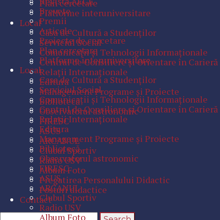
Revista AECE
Plan cercetare
Brevete
Platforme interuniversitare
Premii
Local
Articole
Casa de Cultură a Studenţilor
Proiecte de cercetare
Serviciul Social
Plan cercetare
Comunicaţii şi Tehnologii Informaţionale
Platforme interuniversitare
Centrul de Consiliere şi Orientare în Carieră
Local
Relaţii Internaţionale
Casa de Cultură a Studenţilor
Editura
Serviciul Social
Management Programe şi Proiecte
Comunicaţii şi Tehnologii Informaţionale
Bibliotecă
Centrul de Consiliere şi Orientare în Carieră
Observatorul astronomic
Relaţii Internaţionale
FIRESC
Editura
ASUS
Management Programe şi Proiecte
ARCANUL
Bibliotecă
Clubul Sportiv
Observatorul astronomic
Radio USV
FIRESC
Album Foto
ASUS
Pregatirea Personalului Didactic
ARCANUL
Posturi didactice
Clubul Sportiv
Contact
Radio USV
Album Foto