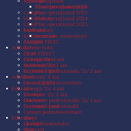
Realizări
Plan Operaţional
Rezultate studenţeşti
Plan operaţional 2026
Campus
Plan operaţional 2025
Galerie Foto
Plan operaţional 2024
CEAC
Plan operaţional 2023
Parteneriate
Realizări
In Memoriam
Rezultate studenţeşti
ALUMNI FIESC
Campus
Admitere
Galerie Foto
De ce FIESC?
CEAC
Licenţă/ Zi/ 4 ani
Parteneriate
Masterat/ Zi/ 2 ani
In Memoriam
Conversie profesională/ Zi/ 2 ani
ALUMNI FIESC
Admitere
Doctorat/ 4 ani
Cursuri postuniversitare
De ce FIESC?
Educaţie
Licenţă/ Zi/ 4 ani
Licenţă
Masterat/ Zi/ 2 ani
Masterat
Conversie profesională/ Zi/ 2 ani
Conversie profesională
Doctorat/ 4 ani
Cursuri postuniversitare
Cursuri postuniversitare
Educaţie
Grupe
Ghidul Studentului
Licenţă
Orar
Masterat