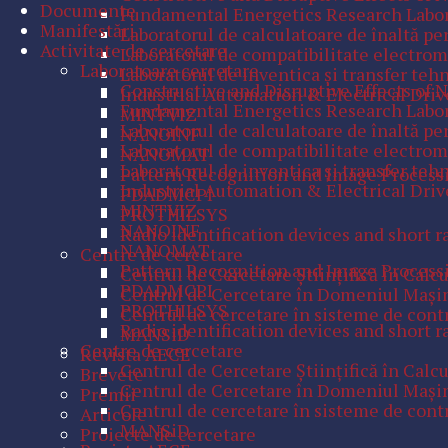
Documente
Fundamental Energetics Research Labo
Manifestări
Laboratorul de calculatoare de înaltă p
Activitate de cercetare
Laboratorul de compatibilitate electro
Laboratoare cercetare
Laboratorul de inventica și transfer teh
Constructive and Disruptive Effects of 
Industrial Automation & Electrical Driv
Fundamental Energetics Research Labo
MINTVIZ
Laboratorul de calculatoare de înaltă p
NANOINF
Laboratorul de compatibilitate electro
NANOMAT
Laboratorul de inventica și transfer teh
Pattern Recognition and Image Process
Industrial Automation & Electrical Driv
PDADMCPI
MINTVIZ
PROTHILSYS
NANOINF
Radio identification devices and short r
NANOMAT
Centre de cercetare
Pattern Recognition and Image Process
Centrul de Cercetare Ştiinţifică în Calc
PDADMCPI
Centrul de Cercetare în Domeniul Maşini
PROTHILSYS
Centrul de cercetare în sisteme de contr
Radio identification devices and short r
MANSiD
Centre de cercetare
Revista AECE
Centrul de Cercetare Ştiinţifică în Calc
Brevete
Centrul de Cercetare în Domeniul Maşini
Premii
Centrul de cercetare în sisteme de contr
Articole
MANSiD
Proiecte de cercetare