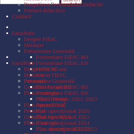
Pregatirea Personalului Didactic
Posturi didactice
Contact
Facultate
Despre FIESC
Misiune
Prezentare Generală
Prezentare FIESC-RO
Facultate
Prezentare FIESC-EN
Despre FIESC
FIESC 40 ani
Misiune
Anuar FIESC
Personal
Prezentare Generală
Consiliul Facultăţii
Prezentare FIESC-RO
Plan Strategic
Prezentare FIESC-EN
Plan strategic 2021-2025
FIESC 40 ani
Plan Operaţional
Anuar FIESC
Personal
Plan operaţional 2026
Consiliul Facultăţii
Plan operaţional 2025
Plan Strategic
Plan operaţional 2024
Plan operaţional 2023
Plan strategic 2021-2025