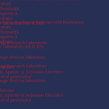
ratory
erformanţă
magnetică
nologic
Noise in Nonlinear Systems with Hysteresis
e Laboratory (IA & ED)
ratory
erformanţă
magnetică
nologic
ing Research Laboratory
e Laboratory (IA & ED)
ange devices laboratory
ing Research Laboratory
ulatoare
, Aparate şi Acţionări Electrice
ol al proceselor
ange devices laboratory
ulatoare
, Aparate şi Acţionări Electrice
ol al proceselor