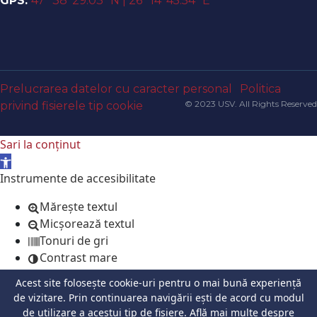
GPS:
47° 38′ 29.03″ N | 26° 14′ 45.54″ E
Prelucrarea datelor cu caracter personal
Politica
© 2023 USV. All Rights Reserved
privind fisierele tip cookie
Sari la conținut
Deschide bara de unelte
Instrumente de accesibilitate
Mărește textul
Micșorează textul
Tonuri de gri
Contrast mare
Contrast negativ
Acest site folosește cookie-uri pentru o mai bună experiență
Fundal luminos
de vizitare. Prin continuarea navigării ești de acord cu modul
Legături subliniate
de utilizare a acestui tip de fișiere.
Află mai multe despre