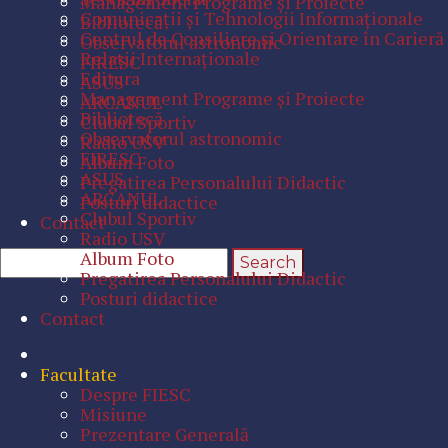
Management Programe şi Proiecte
Comunicaţii şi Tehnologii Informaţionale
Bibliotecă
Centrul de Consiliere şi Orientare în Carieră
Observatorul astronomic
Relaţii Internaţionale
FIRESC
Editura
ASUS
Management Programe şi Proiecte
ARCANUL
Bibliotecă
Clubul Sportiv
Observatorul astronomic
Radio USV
FIRESC
Album Foto
ASUS
Pregatirea Personalului Didactic
ARCANUL
Posturi didactice
Clubul Sportiv
Contact
Radio USV
Album Foto
Pregatirea Personalului Didactic
Posturi didactice
Contact
Facultate
Despre FIESC
Misiune
Prezentare Generală