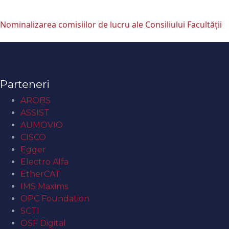
Nominalizarea comisiilor de lucru ale Consiliului Facultății
Parteneri
AROBS
ASSIST
AUMOVIO
CISCO
Egger
Electro Alfa
EtherCAT
IMS Maxims
OPC Foundation
SCTI
OSF Digital