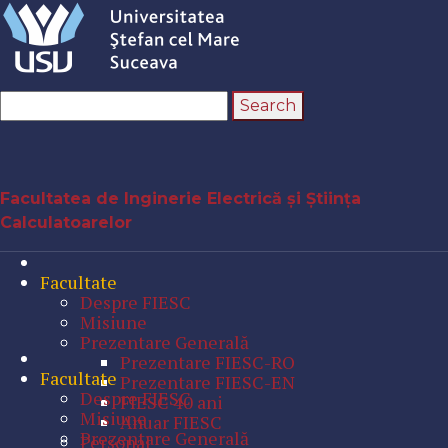
Facultatea de Inginerie Electrică și Știința
Calculatoarelor
Facultate
Despre FIESC
Misiune
Prezentare Generală
Prezentare FIESC-RO
Facultate
Prezentare FIESC-EN
Despre FIESC
FIESC 40 ani
Misiune
Anuar FIESC
Prezentare Generală
Personal