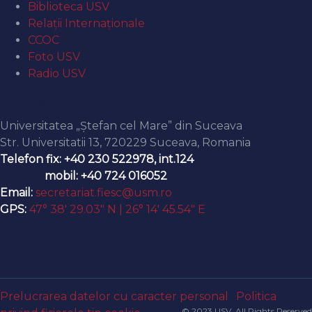
Biblioteca USV
Relaţii Internaţionale
CCOC
Foto USV
Radio USV
Contact
Universitatea „Ștefan cel Mare” din Suceava
Str. Universitatii 13, 720229 Suceava, Romania
Telefon fix: +40 230 522978, int.124
mobil: +40 724 016052
Email:
secretariat.fiesc@usm.ro
GPS:
47° 38′ 29.03″ N | 26° 14′ 45.54″ E
Prelucrarea datelor cu caracter personal
Politica
© 2023 USV. All Rights Reserved