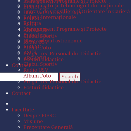
Management Programe şi Proiecte
Comunicaţii şi Tehnologii Informaţionale
Bibliotecă
Centrul de Consiliere şi Orientare în Carieră
Observatorul astronomic
Relaţii Internaţionale
FIRESC
Editura
ASUS
Management Programe şi Proiecte
ARCANUL
Bibliotecă
Clubul Sportiv
Observatorul astronomic
Radio USV
FIRESC
Album Foto
ASUS
Pregatirea Personalului Didactic
ARCANUL
Posturi didactice
Clubul Sportiv
Contact
Radio USV
Album Foto
Pregatirea Personalului Didactic
Posturi didactice
Contact
Facultate
Despre FIESC
Misiune
Prezentare Generală