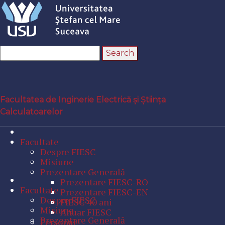
Facultatea de Inginerie Electrică și Știința
Calculatoarelor
Facultate
Despre FIESC
Misiune
Prezentare Generală
Prezentare FIESC-RO
Facultate
Prezentare FIESC-EN
Despre FIESC
FIESC 40 ani
Misiune
Anuar FIESC
Prezentare Generală
Personal