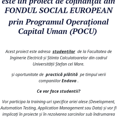
este un proiect de cofinanțat din
FONDUL SOCIAL EUROPEAN
prin
Programul Operațional
Capital Uman (POCU)
Acest proiect este adresa
studenților
de la Facultatea de
Inginerie Electrică și Știinta Calculatoarelor din cadrul
Universității Ștefan cel Mare.
și oportunitate de
practică plătită
pe timpul verii
companiilor
Endava
.
Ce vor face studentii?
Vor participa la training-uri specifice ariei alese (Development,
Automation Testing, Application Management sau Data) și vor fi
implicați în proiecte și în rezolvarea sarcinilor sub îndrumarea