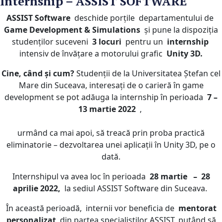
Internship – ASSIST SOFTWARE
ASSIST Software
deschide porțile
departamentului de
Game Development & Simulations
și pune la dispoziția
studenților suceveni
3 locuri
pentru un
internship
intensiv de învățare a motorului grafic
Unity 3D.
Cine, când și cum?
Studenții de la Universitatea Ștefan cel
Mare din Suceava, interesați de o carieră în game
development se pot adăuga la internship în perioada
7 –
13 martie 2022
,
urmând ca mai apoi, să treacă prin proba practică
eliminatorie – dezvoltarea unei aplicații în Unity 3D, pe o
dată.
Internshipul va avea loc în perioada
28 martie
–
28
aprilie
202
2,
la sediul ASSIST Software din Suceava.
În această perioadă,
internii vor beneficia de
mentorat
personalizat
din partea specialiștilor ASSIST, putând să