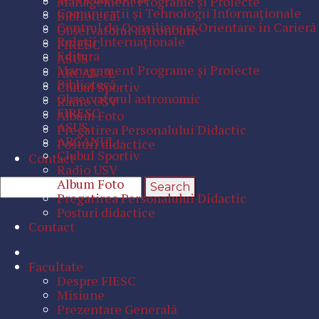
Management Programe şi Proiecte
Comunicaţii şi Tehnologii Informaţionale
Bibliotecă
Centrul de Consiliere şi Orientare în Carieră
Observatorul astronomic
Relaţii Internaţionale
FIRESC
Editura
ASUS
Management Programe şi Proiecte
ARCANUL
Bibliotecă
Clubul Sportiv
Observatorul astronomic
Radio USV
FIRESC
Album Foto
ASUS
Pregatirea Personalului Didactic
ARCANUL
Posturi didactice
Clubul Sportiv
Contact
Radio USV
Album Foto
Pregatirea Personalului Didactic
Posturi didactice
Contact
Facultate
Despre FIESC
Misiune
Prezentare Generală