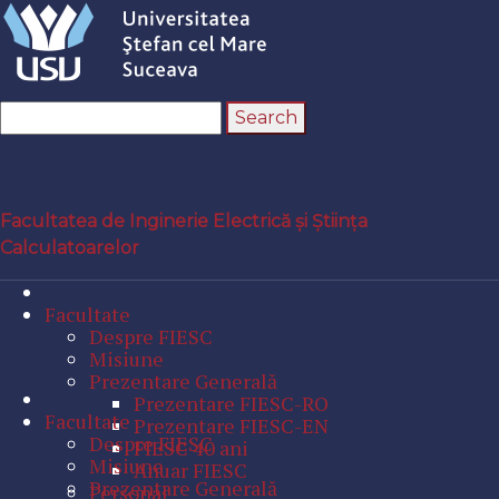
Facultatea de Inginerie Electrică și Știința
Calculatoarelor
Facultate
Despre FIESC
Misiune
Prezentare Generală
Prezentare FIESC-RO
Facultate
Prezentare FIESC-EN
Despre FIESC
FIESC 40 ani
Misiune
Anuar FIESC
Prezentare Generală
Personal