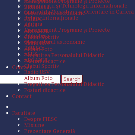
Management Programe şi Proiecte
Comunicaţii şi Tehnologii Informaţionale
Bibliotecă
Centrul de Consiliere şi Orientare în Carieră
Observatorul astronomic
Relaţii Internaţionale
FIRESC
Editura
ASUS
Management Programe şi Proiecte
ARCANUL
Bibliotecă
Clubul Sportiv
Observatorul astronomic
Radio USV
FIRESC
Album Foto
ASUS
Pregatirea Personalului Didactic
ARCANUL
Posturi didactice
Clubul Sportiv
Contact
Radio USV
Album Foto
Pregatirea Personalului Didactic
Posturi didactice
Contact
Facultate
Despre FIESC
Misiune
Prezentare Generală