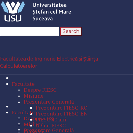
Facultatea de Inginerie Electrică și Știința
Calculatoarelor
Facultate
Despre FIESC
Misiune
Prezentare Generală
Prezentare FIESC-RO
Facultate
Prezentare FIESC-EN
Despre FIESC
FIESC 40 ani
Misiune
Anuar FIESC
Prezentare Generală
Personal