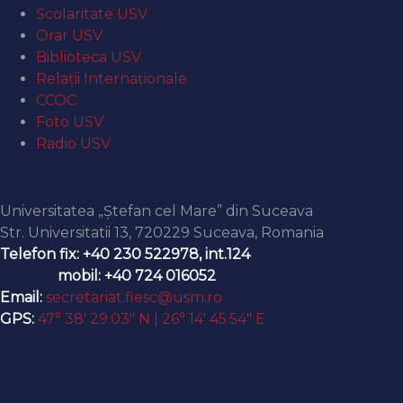
Şcolaritate USV
Orar USV
Biblioteca USV
Relaţii Internaţionale
CCOC
Foto USV
Radio USV
Contact
Universitatea „Ștefan cel Mare” din Suceava
Str. Universitatii 13, 720229 Suceava, Romania
Telefon fix: +40 230 522978, int.124
mobil: +40 724 016052
Email:
secretariat.fiesc@usm.ro
GPS:
47° 38′ 29.03″ N | 26° 14′ 45.54″ E