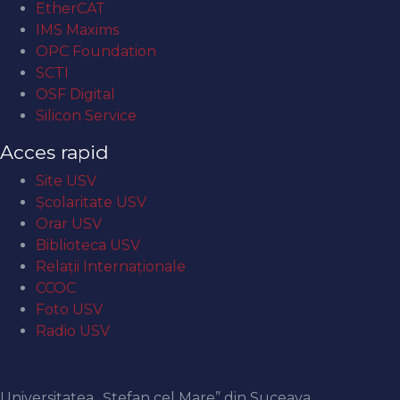
EtherCAT
IMS Maxims
OPC Foundation
SCTI
OSF Digital
Silicon Service
Acces rapid
Site USV
Şcolaritate USV
Orar USV
Biblioteca USV
Relaţii Internaţionale
CCOC
Foto USV
Radio USV
Contact
Universitatea „Ștefan cel Mare” din Suceava