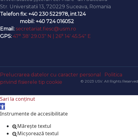
Str. Universitatii 13, 720229 Suceava, Romania
Telefon fix: +40 230 522978, int.124
mobil: +40 724 016052
Email:
secretariat.fiesc@usm.ro
GPS:
47° 38′ 29.03″ N | 26° 14′ 45.54″ E
Prelucrarea datelor cu caracter personal
Politica
© 2023 USV. All Rights Reserved
privind fisierele tip cookie
Sari la conținut
Deschide bara de unelte
Instrumente de accesibilitate
Mărește textul
Micșorează textul