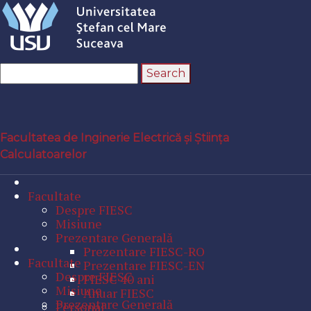
Facultatea de Inginerie Electrică și Știința
Calculatoarelor
Facultate
Despre FIESC
Misiune
Prezentare Generală
Prezentare FIESC-RO
Facultate
Prezentare FIESC-EN
Despre FIESC
FIESC 40 ani
Misiune
Anuar FIESC
Prezentare Generală
Personal