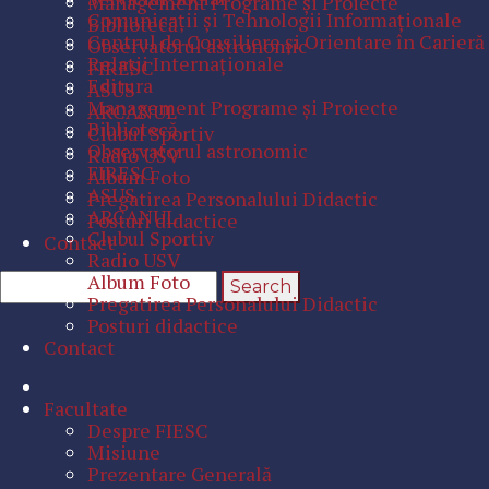
Management Programe şi Proiecte
Comunicaţii şi Tehnologii Informaţionale
Bibliotecă
Centrul de Consiliere şi Orientare în Carieră
Observatorul astronomic
Relaţii Internaţionale
FIRESC
Editura
ASUS
Management Programe şi Proiecte
ARCANUL
Bibliotecă
Clubul Sportiv
Observatorul astronomic
Radio USV
FIRESC
Album Foto
ASUS
Pregatirea Personalului Didactic
ARCANUL
Posturi didactice
Clubul Sportiv
Contact
Radio USV
Album Foto
Pregatirea Personalului Didactic
Posturi didactice
Contact
Facultate
Despre FIESC
Misiune
Prezentare Generală