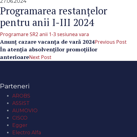
27.06.2024
Programarea restanțelor
pentru anii I-III 2024
Programare SR2 anii 1-3 sesiunea vara
Anunț cazare vacanța de vară 2024
Previous Post
În atenţia absolvenţilor promoţiilor
anterioare
Next Post
Parteneri
AROBS
ASSIST
AUMOVIO
CISCO
Egger
Electro Alfa