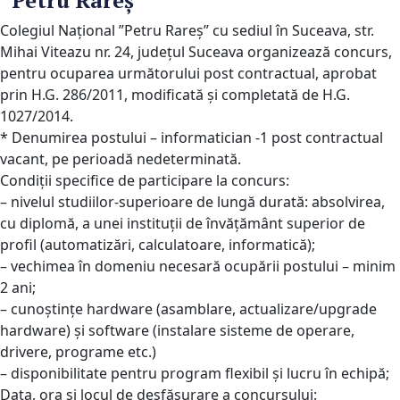
”Petru Rareş”
Colegiul Naţional ”Petru Rareş” cu sediul în Suceava, str.
Mihai Viteazu
nr. 24,
județul Suceava organizează concurs,
pentru ocuparea următorului post
contractual,
aprobat
prin H.G. 286/2011, modificată și completată de H.G.
1027/2014.
* Denumirea postului – informatician -1 post contractual
vacant, pe perioadă
nedeterminată.
Condiții specifice de participare la concurs:
– nivelul studiilor-superioare de lungă durată: absolvirea,
cu diplomă,
a unei
instituții de învățământ superior de
profil (automatizări, calculatoare,
informatică);
– vechimea în domeniu necesară ocupării postului – minim
2 ani;
– cunoștințe hardware (asamblare, actualizare/upgrade
hardware) și software
(instalare sisteme de operare,
drivere, programe etc.)
– disponibilitate pentru program flexibil și lucru în echipă;
Data, ora și locul de desfășurare a concursului: