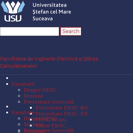
Facultatea de Inginerie Electrică și Știința
Calculatoarelor
Facultate
Despre FIESC
Misiune
Prezentare Generală
Prezentare FIESC-RO
Facultate
Prezentare FIESC-EN
Despre FIESC
FIESC 40 ani
Misiune
Anuar FIESC
Prezentare Generală
Personal