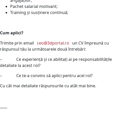
angajaților;
Pachet salarial motivant;
Training și susținere continuă;
Cum aplici?
Trimite prin email
ceo@3dportal.ro
un CV împreună cu
răspunsul tău la următoarele două întrebări:
– Ce experiență și ce abilitați ai pe responsabilitățile
detaliate la acest rol?
– Ce te-a convins să aplici pentru acel rol?
Cu cât mai detaliate răspunsurile cu atât mai bine.
____