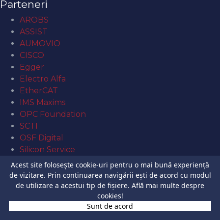
Parteneri
AROBS
ASSIST
AUMOVIO
CISCO
Egger
Electro Alfa
EtherCAT
IMS Maxims
OPC Foundation
SCTI
OSF Digital
Silicon Service
Acest site folosește cookie-uri pentru o mai bună experiență
Acces rapid
de vizitare. Prin continuarea navigării ești de acord cu modul
de utilizare a acestui tip de fișiere.
Site USV
Află mai multe despre
cookies!
Şcolaritate USV
Sunt de acord
Orar USV