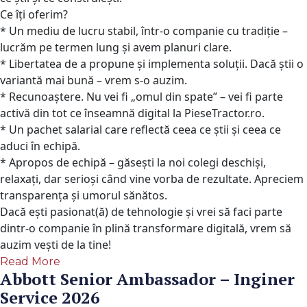
Ce îți oferim?
* Un mediu de lucru stabil, într-o companie cu tradiție –
lucrăm pe termen lung și avem planuri clare.
* Libertatea de a propune și implementa soluții. Dacă știi o
variantă mai bună – vrem s-o auzim.
* Recunoaștere. Nu vei fi „omul din spate” – vei fi parte
activă din tot ce înseamnă digital la PieseTractor.ro.
* Un pachet salarial care reflectă ceea ce știi și ceea ce
aduci în echipă.
* Apropos de echipă – găsești la noi colegi deschiși,
relaxați, dar serioși când vine vorba de rezultate. Apreciem
transparența și umorul sănătos.
Dacă ești pasionat(ă) de tehnologie și vrei să faci parte
dintr-o companie în plină transformare digitală, vrem să
auzim vești de la tine!
Read More
Abbott Senior Ambassador – Inginer
Service 2026