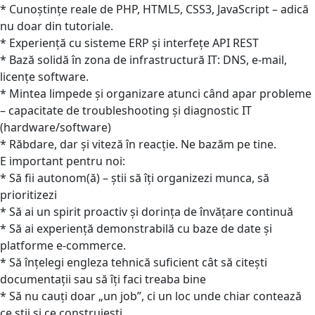
* Cunoștințe reale de PHP, HTML5, CSS3, JavaScript – adică
nu doar din tutoriale.
* Experiență cu sisteme ERP și interfețe API REST
* Bază solidă în zona de infrastructură IT: DNS, e-mail,
licențe software.
* Mintea limpede și organizare atunci când apar probleme
– capacitate de troubleshooting și diagnostic IT
(hardware/software)
* Răbdare, dar și viteză în reacție. Ne bazăm pe tine.
E important pentru noi:
* Să fii autonom(ă) – știi să îți organizezi munca, să
prioritizezi
* Să ai un spirit proactiv și dorința de învățare continuă
* Să ai experiență demonstrabilă cu baze de date și
platforme e-commerce.
* Să înțelegi engleza tehnică suficient cât să citești
documentații sau să îți faci treaba bine
* Să nu cauți doar „un job”, ci un loc unde chiar contează
ce știi și ce construiești.