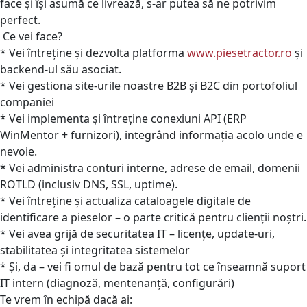
face și își asumă ce livrează, s-ar putea să ne potrivim
perfect.
Ce vei face?
* Vei întreține și dezvolta platforma
www.piesetractor.ro
și
backend-ul său asociat.
* Vei gestiona site-urile noastre B2B și B2C din portofoliul
companiei
* Vei implementa și întreține conexiuni API (ERP
WinMentor + furnizori), integrând informația acolo unde e
nevoie.
* Vei administra conturi interne, adrese de email, domenii
ROTLD (inclusiv DNS, SSL, uptime).
* Vei întreține și actualiza cataloagele digitale de
identificare a pieselor – o parte critică pentru clienții noștri.
* Vei avea grijă de securitatea IT – licențe, update-uri,
stabilitatea și integritatea sistemelor
* Și, da – vei fi omul de bază pentru tot ce înseamnă suport
IT intern (diagnoză, mentenanță, configurări)
Te vrem în echipă dacă ai: