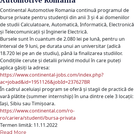
Automotive Romania
Continental Automotive Romania continuă programul de
burse private pentru studenții din anii 3 și 4 ai domeniilor
de studii Calculatoare, Automatică, Informatică, Electronică
şi Telecomunicaţii și Inginerie Electrică.
Bursele sunt în cuantum de 2.080 lei pe lună, pentru un
interval de 9 luni, pe durata unui an universitar (adică
18.720 lei pe an de studiu), până la finalizarea studiilor.
Condițiile cerute și detalii privind modul în care puteți
aplica găsiți la adresa:
https://www.continental-jobs.
com/index.php?
ac=jobad&id=
1951126&jobId=237627BR
În cadrul aceluiași program se oferă și stagii de practică de
vară plătite (summer internship) în una dintre cele 3 locații:
Iași, Sibiu sau Timișoara.
https://www.continental.com/
ro-
ro/cariera/studenti/bursa-
privata
Termen limită: 11.11.2022
Read More