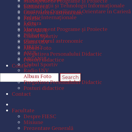
Management Programe şi Proiecte
Comunicaţii şi Tehnologii Informaţionale
Bibliotecă
Centrul de Consiliere şi Orientare în Carieră
Observatorul astronomic
Relaţii Internaţionale
FIRESC
Editura
ASUS
Management Programe şi Proiecte
ARCANUL
Bibliotecă
Clubul Sportiv
Observatorul astronomic
Radio USV
FIRESC
Album Foto
ASUS
Pregatirea Personalului Didactic
ARCANUL
Posturi didactice
Clubul Sportiv
Contact
Radio USV
Album Foto
Pregatirea Personalului Didactic
Posturi didactice
Contact
Facultate
Despre FIESC
Misiune
Prezentare Generală