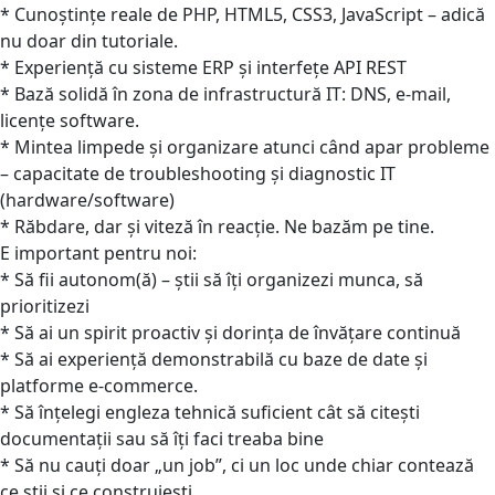
* Cunoștințe reale de PHP, HTML5, CSS3, JavaScript – adică
nu doar din tutoriale.
* Experiență cu sisteme ERP și interfețe API REST
* Bază solidă în zona de infrastructură IT: DNS, e-mail,
licențe software.
* Mintea limpede și organizare atunci când apar probleme
– capacitate de troubleshooting și diagnostic IT
(hardware/software)
* Răbdare, dar și viteză în reacție. Ne bazăm pe tine.
E important pentru noi:
* Să fii autonom(ă) – știi să îți organizezi munca, să
prioritizezi
* Să ai un spirit proactiv și dorința de învățare continuă
* Să ai experiență demonstrabilă cu baze de date și
platforme e-commerce.
* Să înțelegi engleza tehnică suficient cât să citești
documentații sau să îți faci treaba bine
* Să nu cauți doar „un job”, ci un loc unde chiar contează
ce știi și ce construiești.