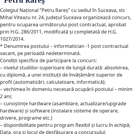
”Petru Rareş”
Colegiul Naţional ”Petru Rareş” cu sediul în Suceava, str.
Mihai Viteazu
nr. 24,
județul Suceava organizează concurs,
pentru ocuparea următorului post
contractual,
aprobat
prin H.G. 286/2011, modificată și completată de H.G.
1027/2014.
* Denumirea postului – informatician -1 post contractual
vacant, pe perioadă
nedeterminată.
Condiții specifice de participare la concurs:
– nivelul studiilor-superioare de lungă durată: absolvirea,
cu diplomă,
a unei
instituții de învățământ superior de
profil (automatizări, calculatoare,
informatică);
– vechimea în domeniu necesară ocupării postului – minim
2 ani;
– cunoștințe hardware (asamblare, actualizare/upgrade
hardware) și software
(instalare sisteme de operare,
drivere, programe etc.)
– disponibilitate pentru program flexibil și lucru în echipă;
Data, ora și locul de desfășurare a concursului: