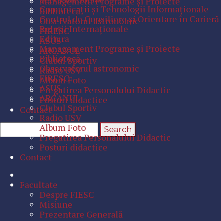
Management Programe şi Proiecte
Comunicaţii şi Tehnologii Informaţionale
Bibliotecă
Centrul de Consiliere şi Orientare în Carieră
Observatorul astronomic
Relaţii Internaţionale
FIRESC
Editura
ASUS
Management Programe şi Proiecte
ARCANUL
Bibliotecă
Clubul Sportiv
Observatorul astronomic
Radio USV
FIRESC
Album Foto
ASUS
Pregatirea Personalului Didactic
ARCANUL
Posturi didactice
Clubul Sportiv
Contact
Radio USV
Album Foto
Pregatirea Personalului Didactic
Posturi didactice
Contact
Facultate
Despre FIESC
Misiune
Prezentare Generală