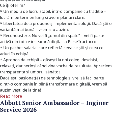
Ce îți oferim?
* Un mediu de lucru stabil, într-o companie cu tradiție –
lucrăm pe termen lung și avem planuri clare.
* Libertatea de a propune și implementa soluții. Dacă știi o
variantă mai bună – vrem s-o auzim.
* Recunoaștere. Nu vei fi „omul din spate” – vei fi parte
activă din tot ce înseamnă digital la PieseTractor.ro.
* Un pachet salarial care reflectă ceea ce știi și ceea ce
aduci în echipă.
* Apropos de echipă – găsești la noi colegi deschiși,
relaxați, dar serioși când vine vorba de rezultate. Apreciem
transparența și umorul sănătos.
Dacă ești pasionat(ă) de tehnologie și vrei să faci parte
dintr-o companie în plină transformare digitală, vrem să
auzim vești de la tine!
Read More
Abbott Senior Ambassador – Inginer
Service 2026