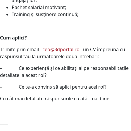
angajaților;
Pachet salarial motivant;
Training și susținere continuă;
Cum aplici?
Trimite prin email
ceo@3dportal.ro
un CV împreună cu
răspunsul tău la următoarele două întrebări:
– Ce experiență și ce abilitați ai pe responsabilitățile
detaliate la acest rol?
– Ce te-a convins să aplici pentru acel rol?
Cu cât mai detaliate răspunsurile cu atât mai bine.
____