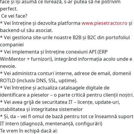
face și își asumă ce livrează, s-ar putea să ne potrivim
perfect.
Ce vei face?
* Vei întreține și dezvolta platforma
www.piesetractor.ro
și
backend-ul său asociat.
* Vei gestiona site-urile noastre B2B și B2C din portofoliul
companiei
* Vei implementa și întreține conexiuni API (ERP
WinMentor + furnizori), integrând informația acolo unde e
nevoie.
* Vei administra conturi interne, adrese de email, domenii
ROTLD (inclusiv DNS, SSL, uptime).
* Vei întreține și actualiza cataloagele digitale de
identificare a pieselor – o parte critică pentru clienții noștri.
* Vei avea grijă de securitatea IT – licențe, update-uri,
stabilitatea și integritatea sistemelor
* Și, da – vei fi omul de bază pentru tot ce înseamnă suport
IT intern (diagnoză, mentenanță, configurări)
Te vrem în echipă dacă ai: