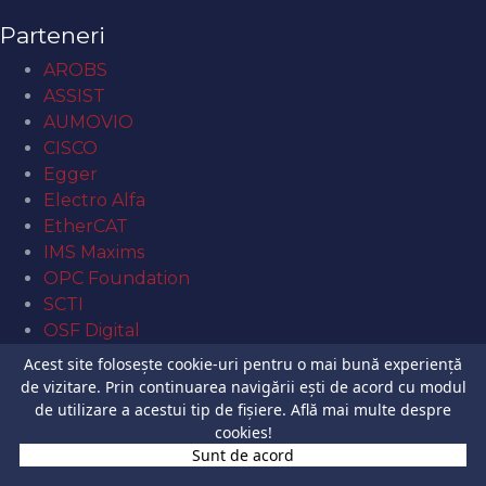
Parteneri
AROBS
ASSIST
AUMOVIO
CISCO
Egger
Electro Alfa
EtherCAT
IMS Maxims
OPC Foundation
SCTI
OSF Digital
Silicon Service
Acest site folosește cookie-uri pentru o mai bună experiență
de vizitare. Prin continuarea navigării ești de acord cu modul
Acces rapid
de utilizare a acestui tip de fișiere.
Află mai multe despre
cookies!
Site USV
Sunt de acord
Şcolaritate USV