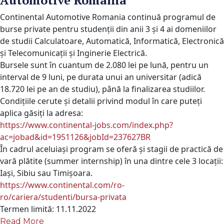
Automotive Romania
Continental Automotive Romania continuă programul de
burse private pentru studenții din anii 3 și 4 ai domeniilor
de studii Calculatoare, Automatică, Informatică, Electronică
şi Telecomunicaţii și Inginerie Electrică.
Bursele sunt în cuantum de 2.080 lei pe lună, pentru un
interval de 9 luni, pe durata unui an universitar (adică
18.720 lei pe an de studiu), până la finalizarea studiilor.
Condițiile cerute și detalii privind modul în care puteți
aplica găsiți la adresa:
https://www.continental-jobs.
com/index.php?
ac=jobad&id=
1951126&jobId=237627BR
În cadrul aceluiași program se oferă și stagii de practică de
vară plătite (summer internship) în una dintre cele 3 locații:
Iași, Sibiu sau Timișoara.
https://www.continental.com/
ro-
ro/cariera/studenti/bursa-
privata
Termen limită: 11.11.2022
Read More