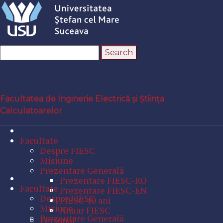
Facultatea de Inginerie Electrică și Știința
Calculatoarelor
Facultate
Despre FIESC
Misiune
Prezentare Generală
Prezentare FIESC-RO
Facultate
Prezentare FIESC-EN
Despre FIESC
FIESC 40 ani
Misiune
Anuar FIESC
Prezentare Generală
Personal