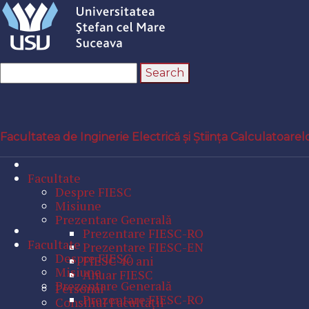
Facultatea de Inginerie Electrică și Știința Calculatoarel
Facultate
Despre FIESC
Misiune
Prezentare Generală
Prezentare FIESC-RO
Facultate
Prezentare FIESC-EN
Despre FIESC
FIESC 40 ani
Misiune
Anuar FIESC
Prezentare Generală
Personal
Prezentare FIESC-RO
Consiliul Facultăţii