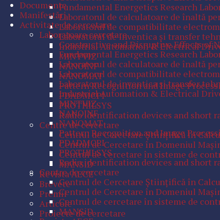
Documente
Fundamental Energetics Research Labo
Manifestări
Laboratorul de calculatoare de înaltă p
Activitate de cercetare
Laboratorul de compatibilitate electro
Laboratoare cercetare
Laboratorul de inventica și transfer teh
Constructive and Disruptive Effects of 
Industrial Automation & Electrical Driv
Fundamental Energetics Research Labo
MINTVIZ
Laboratorul de calculatoare de înaltă p
NANOINF
Laboratorul de compatibilitate electro
NANOMAT
Laboratorul de inventica și transfer teh
Pattern Recognition and Image Process
Industrial Automation & Electrical Driv
PDADMCPI
MINTVIZ
PROTHILSYS
NANOINF
Radio identification devices and short r
NANOMAT
Centre de cercetare
Pattern Recognition and Image Process
Centrul de Cercetare Ştiinţifică în Calc
PDADMCPI
Centrul de Cercetare în Domeniul Maşini
PROTHILSYS
Centrul de cercetare în sisteme de contr
Radio identification devices and short r
MANSiD
Centre de cercetare
Revista AECE
Centrul de Cercetare Ştiinţifică în Calc
Brevete
Centrul de Cercetare în Domeniul Maşini
Premii
Centrul de cercetare în sisteme de contr
Articole
MANSiD
Proiecte de cercetare