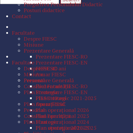
Pregatirea Personalului Didactic
Posturi didactice
Contact
Facultate
Despre FIESC
Misiune
Prezentare Generală
Prezentare FIESC-RO
Facultate
Prezentare FIESC-EN
Despre FIESC
FIESC 40 ani
Misiune
Anuar FIESC
Personal
Prezentare Generală
Consiliul Facultăţii
Prezentare FIESC-RO
Plan Strategic
Prezentare FIESC-EN
Plan strategic 2021-2025
FIESC 40 ani
Plan Operaţional
Anuar FIESC
Personal
Plan operaţional 2026
Consiliul Facultăţii
Plan operaţional 2025
Plan Strategic
Plan operaţional 2024
Plan operaţional 2023
Plan strategic 2021-2025