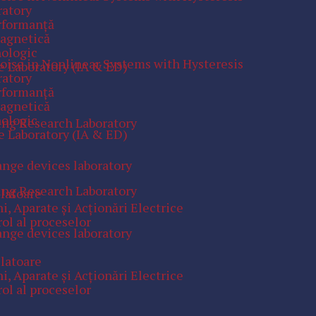
ratory
erformanţă
magnetică
nologic
Noise in Nonlinear Systems with Hysteresis
e Laboratory (IA & ED)
ratory
erformanţă
magnetică
nologic
ing Research Laboratory
e Laboratory (IA & ED)
ange devices laboratory
ing Research Laboratory
ulatoare
, Aparate şi Acţionări Electrice
ol al proceselor
ange devices laboratory
ulatoare
, Aparate şi Acţionări Electrice
ol al proceselor