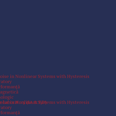
Noise in Nonlinear Systems with Hysteresis
ratory
erformanţă
magnetică
nologic
e Laboratory (IA & ED)
Noise in Nonlinear Systems with Hysteresis
ratory
erformanţă