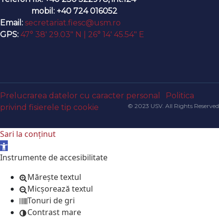
mobil: +40 724 016052
Email:
secretariat.fiesc@usm.ro
GPS:
47° 38′ 29.03″ N | 26° 14′ 45.54″ E
Prelucrarea datelor cu caracter personal
Politica
© 2023 USV. All Rights Reserved
privind fisierele tip cookie
Sari la conținut
Deschide bara de unelte
Instrumente de accesibilitate
Mărește textul
Micșorează textul
Tonuri de gri
Contrast mare