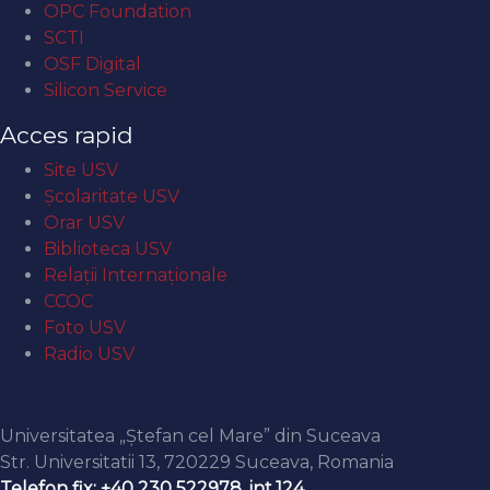
OPC Foundation
SCTI
OSF Digital
Silicon Service
Acces rapid
Site USV
Şcolaritate USV
Orar USV
Biblioteca USV
Relaţii Internaţionale
CCOC
Foto USV
Radio USV
Contact
Universitatea „Ștefan cel Mare” din Suceava
Str. Universitatii 13, 720229 Suceava, Romania
Telefon fix: +40 230 522978, int.124