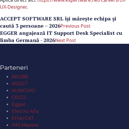
Aplică direct aici:
https://www.expertware.net/Careers/UI-
UX-Designer
.
ACCEPT SOFTWARE SRL își mărește echipa și
caută 3 persoane – 2026
Previous Post
EGGER angajează IT Support Desk Specialist cu
limba Germană - 2026
Next Post
Parteneri
AROBS
ASSIST
AUMOVIO
CISCO
Egger
Electro Alfa
EtherCAT
IMS Maxims