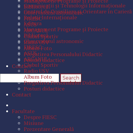
Management Programe şi Proiecte
Comunicaţii şi Tehnologii Informaţionale
Bibliotecă
Centrul de Consiliere şi Orientare în Carieră
Observatorul astronomic
Relaţii Internaţionale
FIRESC
Editura
ASUS
Management Programe şi Proiecte
ARCANUL
Bibliotecă
Clubul Sportiv
Observatorul astronomic
Radio USV
FIRESC
Album Foto
ASUS
Pregatirea Personalului Didactic
ARCANUL
Posturi didactice
Clubul Sportiv
Contact
Radio USV
Album Foto
Pregatirea Personalului Didactic
Posturi didactice
Contact
Facultate
Despre FIESC
Misiune
Prezentare Generală