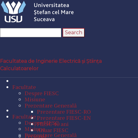
Facultatea de Inginerie Electrică și Știința
Calculatoarelor
Facultate
Despre FIESC
Misiune
Prezentare Generală
Prezentare FIESC-RO
Facultate
Prezentare FIESC-EN
Despre FIESC
FIESC 40 ani
Misiune
Anuar FIESC
Prezentare Generală
Personal